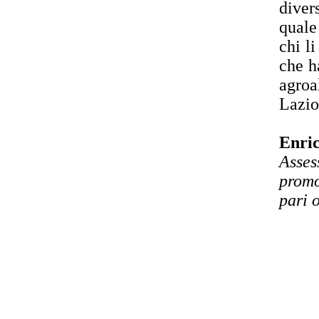
diver
quale
chi l
che h
agroa
Lazio
Enri
Asses
promo
pari 