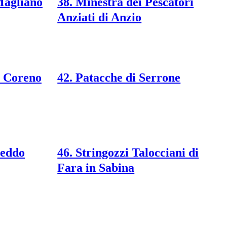
Magliano
38. Minestra dei Pescatori
Anziati di Anzio
i Coreno
42. Patacche di Serrone
reddo
46. Stringozzi Talocciani di
Fara in Sabina