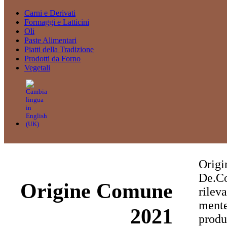
Carni e Derivati
Formaggi e Latticini
Oli
Paste Alimentari
Piatti della Tradizione
Prodotti da Forno
Vegetali
Origi
De.Co
Origine Comune
rilev
mente
2021
produ