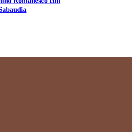
hino Romanesco con
 Sabaudia