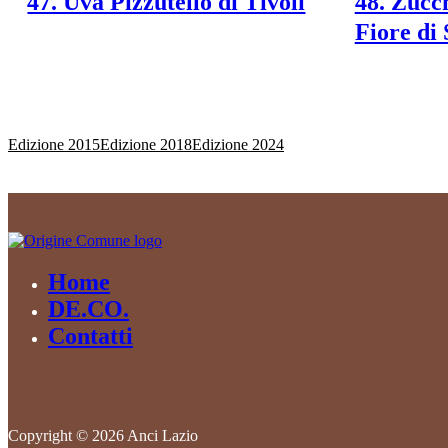
47. Uva Pizzutello di Tivoli
48. Zucc
Fiore di
Edizione 2015
Edizione 2018
Edizione 2024
Home
DE.CO.
Contatti
Copyright © 2026 Anci Lazio