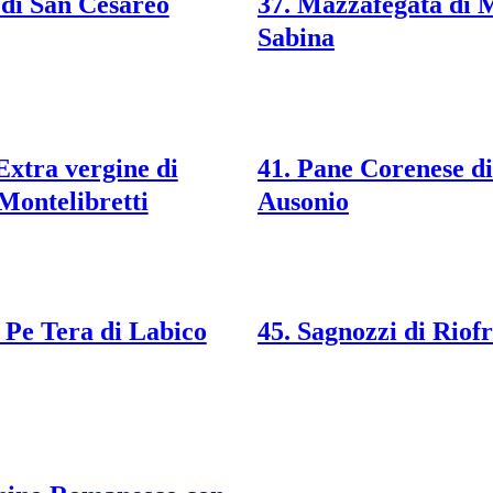
 di San Cesareo
37. Mazzafegata di 
Sabina
Extra vergine di
41. Pane Corenese d
Montelibretti
Ausonio
a Pe Tera di Labico
45. Sagnozzi di Riof