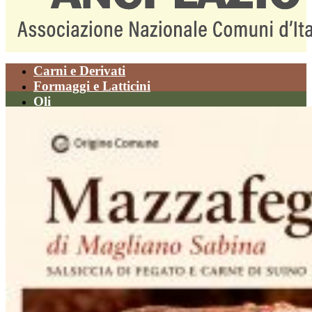
Carni e Derivati
Formaggi e Latticini
Oli
Paste Alimentari
Piatti della Tradizione
Prodotti da Forno
Vegetali
Carni e Derivati
Formaggi e Latticini
Oli