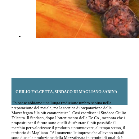
GIULIO FALCETTA, SINDACO DI MAGLIANO SABINA
“In paese abbiamo una lunga tradizione umbro-sabina nella
preparazione del maiale, ma la tecnica di preparazione della
Mazzafegata è la più caratteristica”. Così esordisce il Sindaco Giulio
Falcetta. Il Sindaco, dopo l’ottenimento della De.Co., racconta che i
propositi per il futuro sono quelli di sfruttare il più possibile il
marchio per valorizzare il prodotto e promuovere, al tempo stesso, il
territorio di Magliano. “Al momento le imprese che allevano maiali
sono due e la produzione della Mazzafegata in termini di qualità è