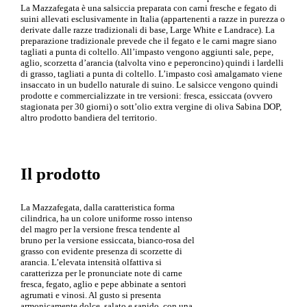
La Mazzafegata è una salsiccia preparata con carni fresche e fegato di
suini allevati esclusivamente in Italia (appartenenti a razze in purezza o
derivate dalle razze tradizionali di base, Large White e Landrace). La
preparazione tradizionale prevede che il fegato e le carni magre siano
tagliati a punta di coltello. All’impasto vengono aggiunti sale, pepe,
aglio, scorzetta d’arancia (talvolta vino e peperoncino) quindi i lardelli
di grasso, tagliati a punta di coltello. L’impasto così amalgamato viene
insaccato in un budello naturale di suino. Le salsicce vengono quindi
prodotte e commercializzate in tre versioni: fresca, essiccata (ovvero
stagionata per 30 giorni) o sott’olio extra vergine di oliva Sabina DOP,
altro prodotto bandiera del territorio.
Il prodotto
La Mazzafegata, dalla caratteristica forma
cilindrica, ha un colore uniforme rosso intenso
del magro per la versione fresca tendente al
bruno per la versione essiccata, bianco-rosa del
grasso con evidente presenza di scorzette di
arancia. L’elevata intensità olfattiva si
caratterizza per le pronunciate note di carne
fresca, fegato, aglio e pepe abbinate a sentori
agrumati e vinosi. Al gusto si presenta
armonicamente dolce, salato e sapido, con una