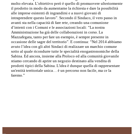
molto elevata. L’obiettivo però è quello di promuovere ulteriormente
il prodotto in modo da aumentarne la richiesta e dare la possibilità
alle imprese esistenti di ingrandirsi e a nuovi giovani di
intraprendere questo lavoro”. Secondo il Sindaco, il vero passo in
avanti sta nella capacità di fare rete, creando una comunione
d’intenti con i Comuni e le associazioni locali: “La nostra
Amministrazione ha già delle collaborazioni in corso. La
Mazzafegata, tanto per fare un esempio, è sempre presente in
occasione delle sagre del territorio”. E continua: “Nel 2014 abbiamo
avuto l’idea con gli altri Sindaci di realizzare un marchio comune
sotto al quale ricondurre tutte le specialità enogastronomiche della
Sabina. Ed ancora, insieme alla Proloco ed alla comunità giovanile
stiamo cercando di aprire un negozio destinato alla vendita di
prodotti tipici della Sabina. L'idea è dunque quella di rappresentare
un'entità territoriale unica… è un percorso non facile, ma ce la
faremo.”