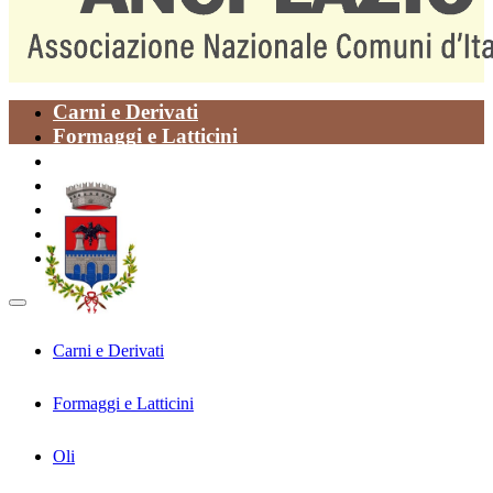
Carni e Derivati
Formaggi e Latticini
Oli
Paste Alimentari
Piatti della Tradizione
Prodotti da Forno
Vegetali
Carni e Derivati
Formaggi e Latticini
Oli