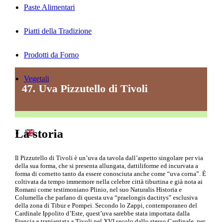
Paste Alimentari
Piatti della Tradizione
Prodotti da Forno
Vegetali
47. Uva Pizzutello di Tivoli
La storia
Il Pizzutello di Tivoli è un’uva da tavola dall’aspetto singolare per via
della sua forma, che si presenta allungata, dattiliforme ed incurvata a
forma di cornetto tanto da essere conosciuta anche come “uva corna”. È
coltivata da tempo immemore nella celebre città tiburtina e già nota ai
Romani come testimoniano Plinio, nel suo Naturalis Historia e
Columella che parlano di questa uva “praelongis dactitys” esclusiva
della zona di Tibur e Pompei. Secondo lo Zappi, contemporaneo del
Cardinale Ippolito d’Este, quest’uva sarebbe stata importata dalla
Francia e trapiantata a Tivoli nel XVI secolo dallo stesso Cardinale, per