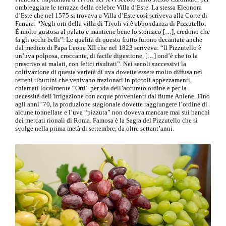
ombreggiare le terrazze della celebre Villa d’Este. La stessa Eleonora
d’Este che nel 1575 si trovava a Villa d’Este così scriveva alla Corte di
Ferrara: “Negli orti della villa di Tivoli vi è abbondanza di Pizzutello.
È molto gustosa al palato e mantiene bene lo stomaco […], credono che
fa gli occhi belli”. Le qualità di questo frutto furono decantate anche
dal medico di Papa Leone XII che nel 1823 scriveva: “ll Pizzutello è
un’uva polposa, croccante, di facile digestione, […] ond’è che io la
prescrivo ai malati, con felici risultati”. Nei secoli successivi la
coltivazione di questa varietà di uva dovette essere molto diffusa nei
terreni tiburtini che venivano frazionati in piccoli appezzamenti,
chiamati localmente “Orti” per via dell’accurato ordine e per la
necessità dell’irrigazione con acque provenienti dal fiume Aniene. Fino
agli anni ’70, la produzione stagionale dovette raggiungere l’ordine di
alcune tonnellate e l’uva “pizzuta” non doveva mancare mai sui banchi
dei mercati rionali di Roma. Famosa è la Sagra del Pizzutello che si
svolge nella prima metà di settembre, da oltre settant’anni.