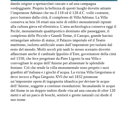
dando origine a spettacolari cascate e ad una campagna
verdeggiante. Proprio la bellezza di questi luoghi dovette attrarre
l’imperatore Adriano che tra il 118 ed il 128 d.C. volle costruire,
poco lontano dalla città, il complesso di Villa Adriana. La Villa
conserva su ben 16 ettari una serie di edifici monumentali ispirati
alla cultura greca ed ellenistica. L’area archeologica conserva oggi il
Pecile, monumentale quadriportico destinato alle passeggiate, il
complesso delle Piccole e Grandi Terme, il Canopo, grande bacino
rettangolare adorno di statue, il Palazzo imperiale ed il Teatro
marittimo, isolotto artificiale usato dall’imperatore per isolarsi dal
resto del mondo. Molti secoli più tardi lo stesso scenario dovette
affascinare anche il cardinale Ippolito d’Este, governatore della città
nel 1550, che fece progettare da Pirro Ligorio la sua Villa e
convogliare le acque dell’Aniene per alimentare le splendide
fontane. Ciò che rende la villa monumentale sono proprio i suoi
giardini all’italiana e i giochi d’acqua. La vicina Villa Gregoriana si
deve invece a Papa Gregorio XVI che nel 1832 promosse
un’imponente opera di ingegneria idraulica per deviare le acque
dell’Aniene, soggette a continue esondazioni. Incanalando le acque
del fiume in un doppio traforo diede vita ad una cascata di oltre 120
metri e ad un parco di boschi, sentieri e grotte naturali cui diede il
suo nome.