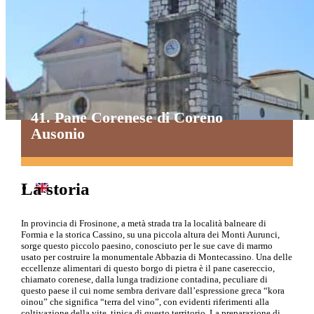
Paste Alimentari
Piatti della Tradizione
Prodotti da Forno
Vegetali
41. Pane Corenese di Coreno
Ausonio
La storia
In provincia di Frosinone, a metà strada tra la località balneare di
Formia e la storica Cassino, su una piccola altura dei Monti Aurunci,
sorge questo piccolo paesino, conosciuto per le sue cave di marmo
usato per costruire la monumentale Abbazia di Montecassino. Una delle
eccellenze alimentari di questo borgo di pietra è il pane casereccio,
chiamato corenese, dalla lunga tradizione contadina, peculiare di
questo paese il cui nome sembra derivare dall’espressione greca “kora
oinou” che significa “terra del vino”, con evidenti riferimenti alla
coltivazione della vite, tipica di questo territorio. La preparazione di