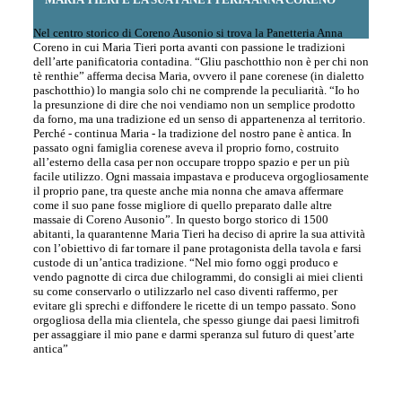
Nel centro storico di Coreno Ausonio si trova la Panetteria Anna
Coreno in cui Maria Tieri porta avanti con passione le tradizioni
dell’arte panificatoria contadina. “Gliu paschotthio non è per chi non
tè renthie” afferma decisa Maria, ovvero il pane corenese (in dialetto
paschotthio) lo mangia solo chi ne comprende la peculiarità. “Io ho
la presunzione di dire che noi vendiamo non un semplice prodotto
da forno, ma una tradizione ed un senso di appartenenza al territorio.
Perché - continua Maria - la tradizione del nostro pane è antica. In
passato ogni famiglia corenese aveva il proprio forno, costruito
all’esterno della casa per non occupare troppo spazio e per un più
facile utilizzo. Ogni massaia impastava e produceva orgogliosamente
il proprio pane, tra queste anche mia nonna che amava affermare
come il suo pane fosse migliore di quello preparato dalle altre
massaie di Coreno Ausonio”. In questo borgo storico di 1500
abitanti, la quarantenne Maria Tieri ha deciso di aprire la sua attività
con l’obiettivo di far tornare il pane protagonista della tavola e farsi
custode di un’antica tradizione. “Nel mio forno oggi produco e
vendo pagnotte di circa due chilogrammi, do consigli ai miei clienti
su come conservarlo o utilizzarlo nel caso diventi raffermo, per
evitare gli sprechi e diffondere le ricette di un tempo passato. Sono
orgogliosa della mia clientela, che spesso giunge dai paesi limitrofi
per assaggiare il mio pane e darmi speranza sul futuro di quest’arte
antica”