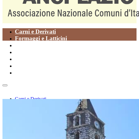
Carni e Derivati
Formaggi e Latticini
Oli
Paste Alimentari
Piatti della Tradizione
Prodotti da Forno
Vegetali
Carni e Derivati
Formaggi e Latticini
Oli