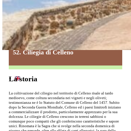
Paste Alimentari
Piatti della Tradizione
Prodotti da Forno
Vegetali
52. Ciliegia di Celleno
La storia
La coltivazione del ciliegio nel territorio di Celleno risale al tardo
medioevo, come coltura secondaria nei vigneti e negli oliveti;
testimonianza ne è lo Statuto del Comune di Celleno del 1457. Subito
dopo la Seconda Guerra Mondiale, Celleno ed i paesi limitrofi iniziano
a commercializzare il prodotto, particolarmente apprezzato per la sua
dolcezza. Le ciliegie di Celleno crescono in terreni sabbiosi o
comunque poco compatti che gli conferiscono caratteristiche e sapore
unici. Rinomata è la Sagra che si svolge nella seconda domenica di
giugno che prevede, oltre alla sfilata di carri allegorici, la gara dello