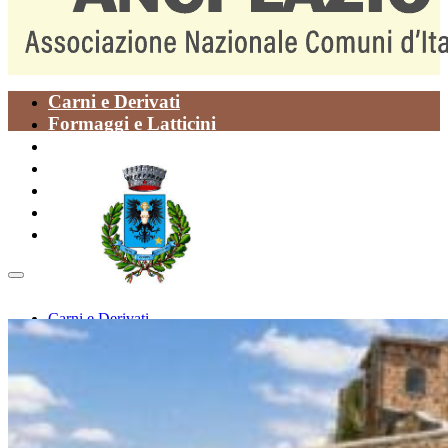
Carni e Derivati
Formaggi e Latticini
Oli
Paste Alimentari
Piatti della Tradizione
Prodotti da Forno
Vegetali
Carni e Derivati
Formaggi e Latticini
Oli