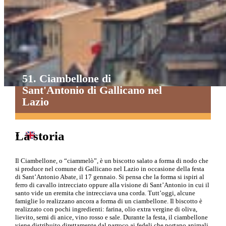
Paste Alimentari
Piatti della Tradizione
Prodotti da Forno
51. Ciambellone di
Vegetali
Sant'Antonio di Gallicano nel
Lazio
La storia
Il Ciambellone, o “ciammelò”, è un biscotto salato a forma di nodo che
si produce nel comune di Gallicano nel Lazio in occasione della festa
di Sant’Antonio Abate, il 17 gennaio. Si pensa che la forma si ispiri al
ferro di cavallo intrecciato oppure alla visione di Sant’Antonio in cui il
santo vide un eremita che intrecciava una corda. Tutt’oggi, alcune
famiglie lo realizzano ancora a forma di un ciambellone. Il biscotto è
realizzato con pochi ingredienti: farina, olio extra vergine di oliva,
lievito, semi di anice, vino rosso e sale. Durante la festa, il ciambellone
viene distribuito direttamente dal parroco ai fedeli che portano animali