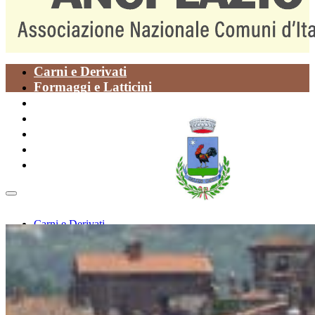
Carni e Derivati
Formaggi e Latticini
Oli
Paste Alimentari
Piatti della Tradizione
Prodotti da Forno
Vegetali
Carni e Derivati
Formaggi e Latticini
Oli